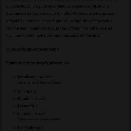
d'utiliser les canons pour aider dans les vagues d'air et aider à
économiser de l'argent sur les tourelles AA. Grâce à cette position
offrant également une excellente couverture des voies navales
comme mentionné ci-dessus, la consolidation de cette base est
également bénéfique pour votre puissance de feu au sol.
Caisses d'approvisionnement:
6
Points de victoire jusqu'à présent:
260
Mitrailleuse niveau 3
Spécialisation X2 Power vs Flamed
Canon lvl 3
Bombe niveau 3
Flamer lvl 3
Comms niveau 3
Spécialisation accrue des intérêts
Fusée niveau 2