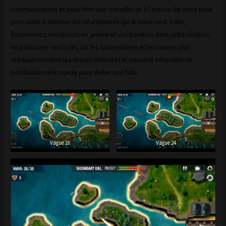
communications et peut-être une mitrailleuse à l'entrée de votre base
pour aider à éliminer les retardataires qui le traversent. Enfin,
économisez vos retours en arrière et vos bombes dans cette mission,
en particulier vers la fin, car les submersibles et les navires plus
résistants rendent les choses délicates et peuvent nécessiter un
bombardement rapide pour éviter une fuite.
Vague 18
Vague 24