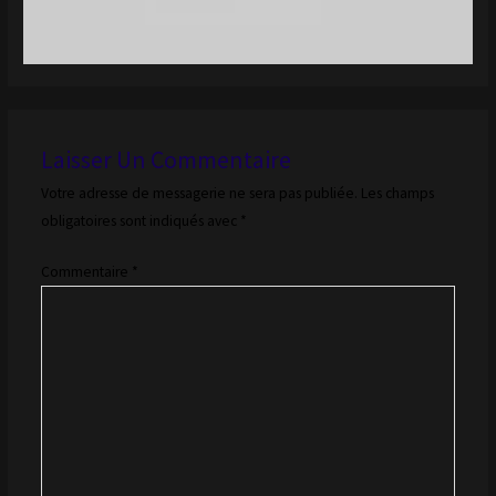
Laisser Un Commentaire
Votre adresse de messagerie ne sera pas publiée.
Les champs
obligatoires sont indiqués avec
*
Commentaire
*