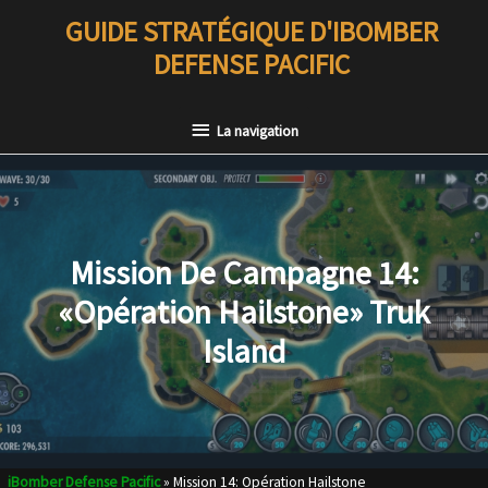
Aller
GUIDE STRATÉGIQUE D'IBOMBER
au
DEFENSE PACIFIC
contenu
La
La navigation
navigation
Mission De Campagne 14:
«Opération Hailstone» Truk
Island
iBomber Defense Pacific
»
Mission 14: Opération Hailstone