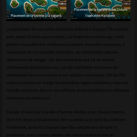
Placement de la tourelle Wave 12 dans
Placement de la tourelle à la vague 6.
l'opération Hailstone.
Le placement de vos armes consistera d'abord à équiper l'île centrale
avec autant d'armes que possible, car toutes les tourelles qui y sont
placées vous offrent la meilleure couverture des unités ennemies, à
l'exception de vos tourelles à bombes, qui doivent être placées
ailleurs hors de danger. L'île directement au sud est un endroit
relativement décent pour eux, car elle est limitée en termes de
vulnérabilité aux tirs ennemis et aux attaques sournoises. L'AA de l'île
aidera à prendre en charge les premières vagues aériennes, mais une
tourelle AA placée dans le coin inférieur droit complètera les défenses
aériennes nécessaires ici.
Essayez d'avoir une tourelle à flamme dédiée pour chaque chemin,
dont l'un devra probablement être construit sur le nord du continent.
Finalement, au fur et à mesure que l'île centrale sera remplie et
améliorée, vous voudrez ajouter des canons renforcés par les