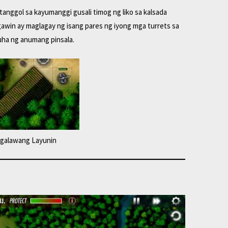
tanggol sa kayumanggi gusali timog ng liko sa kalsada
gawin ay maglagay ng isang pares ng iyong mga turrets sa
uha ng anumang pinsala.
galawang Layunin