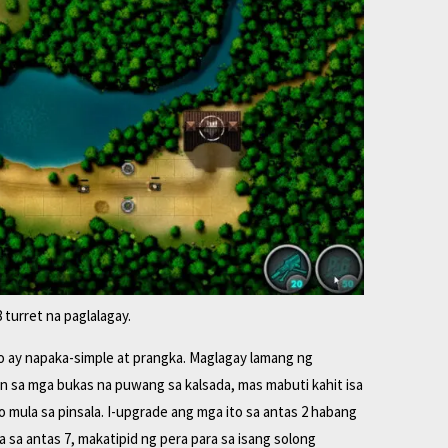
 turret na paglalagay.
to ay napaka-simple at prangka. Maglagay lamang ng
 sa mga bukas na puwang sa kalsada, mas mabuti kahit isa
mula sa pinsala. I-upgrade ang mga ito sa antas 2 habang
 sa antas 7, makatipid ng pera para sa isang solong