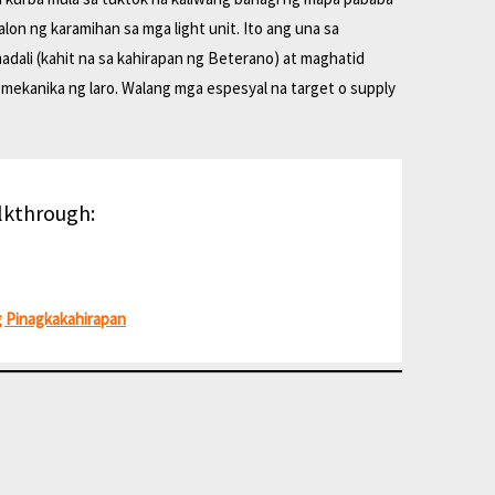
alon ng karamihan sa mga light unit. Ito ang una sa
dali (kahit na sa kahirapan ng Beterano) at maghatid
 mekanika ng laro. Walang mga espesyal na target o supply
lkthrough:
g Pinagkakahirapan