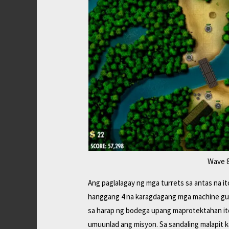
Wave 8
Ang paglalagay ng mga turrets sa antas na i
hanggang 4 na karagdagang mga machine gun
sa harap ng bodega upang maprotektahan ito 
umuunlad ang misyon. Sa sandaling malapit ka