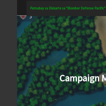
Lumaktaw
Patnubay sa Diskarte sa "iBomber Defense Pacific"
sa
nilalaman
Campaign M