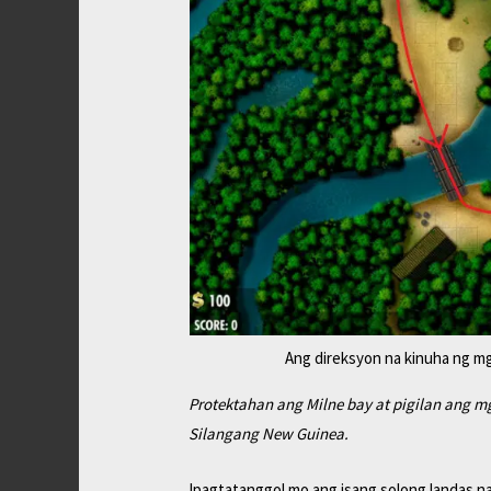
Ang direksyon na kinuha ng mg
Protektahan ang Milne bay at pigilan ang 
Silangang New Guinea.
Ipagtatanggol mo ang isang solong landas n