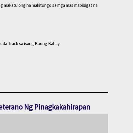
ang makatulong na makitungo sa mga mas mabibigat na
oda Track sa isang Buong Bahay.
eterano Ng Pinagkakahirapan