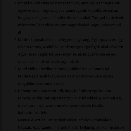
Ismét be kell ásnia az összes tornyot, amellyel ezt megteheti,
ügyelve arra, hogy az ujját a szünet gomb közelében tartsa,
hogy szükség szerint áthelyezhesse azokat. Tornyait és tűzíveik
mikroszintű kezelése az, ami vagy elhalad, vagy kudarcot vall
itt.
Minden bejáratnál eleinte legyen egy Láng, 2 géppuska és egy
rakéta-torony, a rakéták az ellenséges egységek által készített
egyenesek végén helyezkedjenek el, hogy minden egyes
salvonnal minél több célt érjenek el.
Minél előbb növelheti tornyait, különösen a Comms-tal
rendelkező rakétákat, akkor az erőviszonyok jelentősen
megdőlni kezdenek a skálán.
Néhány bombára várni kell, hogy felépítsen egy bomba-
tornyot, addig csak lépést tartson a javításokkal. a bombát egy
másik toronnyal szemben elrohanni később később
katasztrofális lehet.
Mentse el azt az 1 magaslati helyet, amely AA tornyához
tartozik. Az 1. szinten maradhat a 20. hullámig, amikor frissítésre