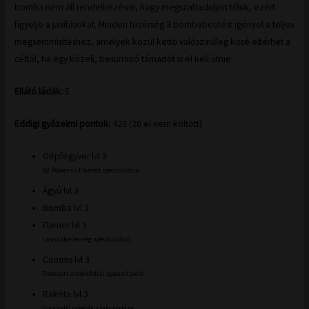
bomba nem áll rendelkezésre, hogy megszabaduljon tőlük, ezért
figyelje a javításokat. Minden tüzérség 3 bombabeütést igényel a teljes
megsemmisítéshez, amelyek közül kettő valószínűleg kissé eltérhet a
céltól, ha egy közeli, besurranó támadót is el kell ütnie.
Ellátó ládák:
5
Eddigi győzelmi pontok:
420 (20 el nem költött)
Gépfegyver lvl 3
X2 Power vs Flamed specializáció
Ágyú lvl 3
Bomba lvl 3
Flamer lvl 3
Lassabb ellenség specializáció.
Comms lvl 3
Fokozott érdeklődési specializáció
Rakéta lvl 3
Gyorsabb rakéták szakosodása