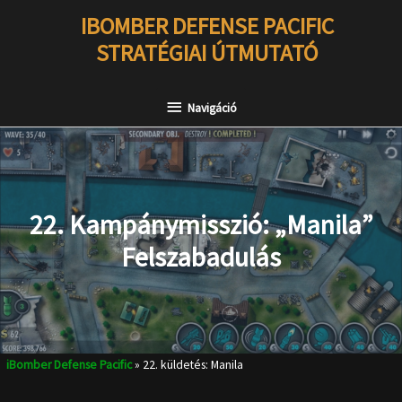
Ugrás
IBOMBER DEFENSE PACIFIC
a
STRATÉGIAI ÚTMUTATÓ
tartalomra
Navigáció
Navigáció
22. Kampánymisszió: „Manila”
Felszabadulás
iBomber Defense Pacific
»
22. küldetés: Manila