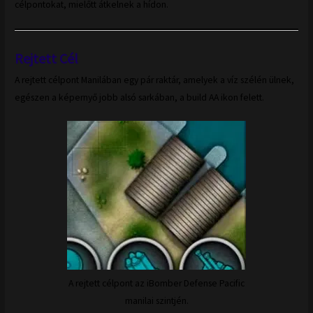
célpontokat, mielőtt átkelnek a hídon.
Rejtett Cél
A rejtett célpont Manilában egy pár raktár, amelyek a víz szélén ülnek,
egészen a képernyő jobb alsó sarkában, a build AA ikon felett.
A rejtett célpont az iBomber Defense Pacific
manilai szintjén.