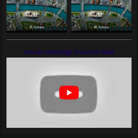
35. hullám
40. hullám
Veterán Nehézségi Útmutató Videó