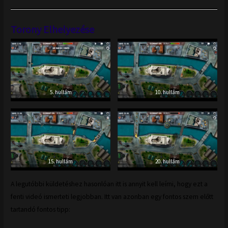
Torony Elhelyezése
5. hullám
10. hullám
15. hullám
20. hullám
A legutóbbi küldetéshez hasonlóan itt is annyit kell leírni, hogy ezt a
fenti videó ismerteti legjobban. Itt van azonban egy fontos szem előtt
tartandó fontos tipp: