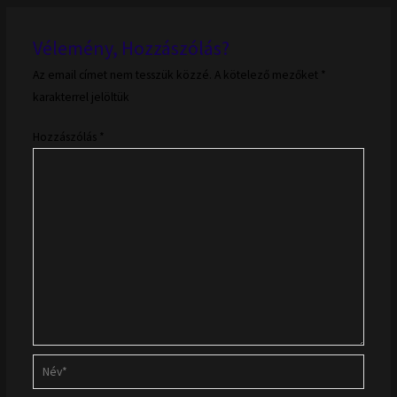
Vélemény, Hozzászólás?
Az email címet nem tesszük közzé.
A kötelező mezőket
*
karakterrel jelöltük
Hozzászólás
*
Név*