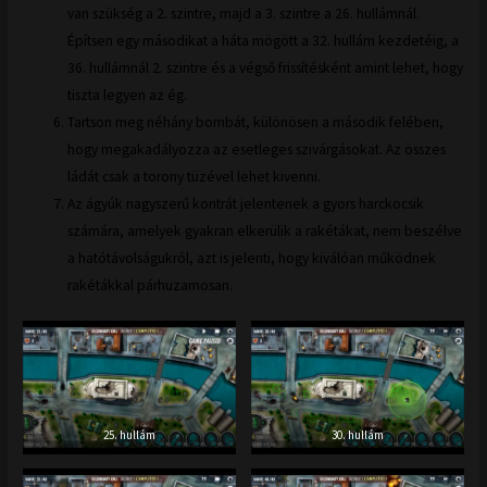
van szükség a 2. szintre, majd a 3. szintre a 26. hullámnál.
Építsen egy másodikat a háta mögött a 32. hullám kezdetéig, a
36. hullámnál 2. szintre és a végső frissítésként amint lehet, hogy
tiszta legyen az ég.
Tartson meg néhány bombát, különösen a második felében,
hogy megakadályozza az esetleges szivárgásokat. Az összes
ládát csak a torony tüzével lehet kivenni.
Az ágyúk nagyszerű kontrát jelentenek a gyors harckocsik
számára, amelyek gyakran elkerülik a rakétákat, nem beszélve
a hatótávolságukról, azt is jelenti, hogy kiválóan működnek
rakétákkal párhuzamosan.
25. hullám
30. hullám