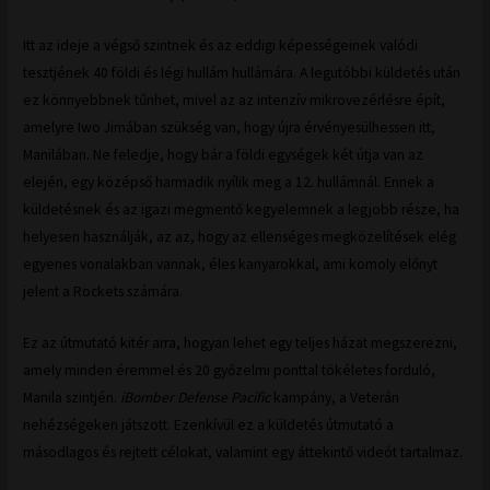
Itt az ideje a végső szintnek és az eddigi képességeinek valódi
tesztjének 40 földi és légi hullám hullámára. A legutóbbi küldetés után
ez könnyebbnek tűnhet, mivel az az intenzív mikrovezérlésre épít,
amelyre Iwo Jimában szükség van, hogy újra érvényesülhessen itt,
Manilában. Ne feledje, hogy bár a földi egységek két útja van az
elején, egy középső harmadik nyílik meg a 12. hullámnál. Ennek a
küldetésnek és az igazi megmentő kegyelemnek a legjobb része, ha
helyesen használják, az az, hogy az ellenséges megközelítések elég
egyenes vonalakban vannak, éles kanyarokkal, ami komoly előnyt
jelent a Rockets számára.
Ez az útmutató kitér arra, hogyan lehet egy teljes házat megszerezni,
amely minden éremmel és 20 győzelmi ponttal tökéletes forduló,
Manila szintjén.
iBomber Defense Pacific
kampány, a Veterán
nehézségeken játszott. Ezenkívül ez a küldetés útmutató a
másodlagos és rejtett célokat, valamint egy áttekintő videót tartalmaz.