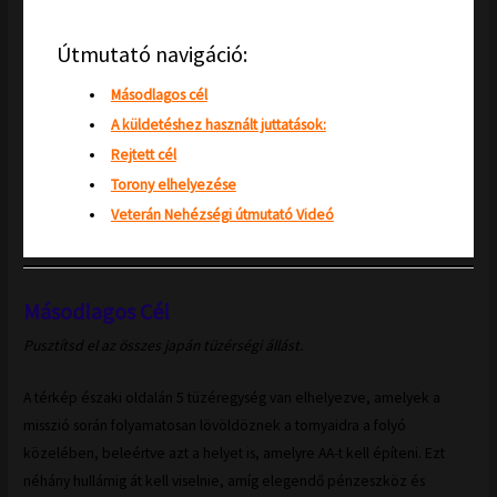
Útmutató navigáció:
Másodlagos cél
A küldetéshez használt juttatások:
Rejtett cél
Torony elhelyezése
Veterán Nehézségi útmutató Videó
Másodlagos Cél
Pusztítsd el az összes japán tüzérségi állást.
A térkép északi oldalán 5 tüzéregység van elhelyezve, amelyek a
misszió során folyamatosan lövöldöznek a tornyaidra a folyó
közelében, beleértve azt a helyet is, amelyre AA-t kell építeni. Ezt
néhány hullámig át kell viselnie, amíg elegendő pénzeszköz és