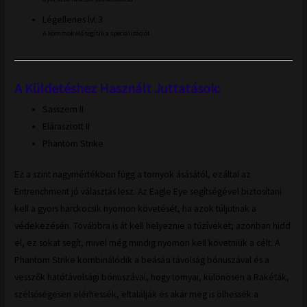
Légellenes lvl 3
A kommok elősegítik a specializációt
A Küldetéshez Használt Juttatások:
Sasszem II
Elárasztott II
Phantom Strike
Ez a szint nagymértékben függ a tornyok ásásától, ezáltal az
Entrenchment jó választás lesz. Az Eagle Eye segítségével biztosítani
kell a gyors harckocsik nyomon követését, ha azok túljutnak a
védekezésén. Továbbra is át kell helyeznie a tűzíveket; azonban hidd
el, ez sokat segít, mivel még mindig nyomon kell követniük a célt. A
Phantom Strike kombinálódik a beásási távolság bónuszával és a
vesszők hatótávolsági bónuszával, hogy tornyai, különösen a Rakéták,
szélsőségesen elérhessék, eltalálják és akár meg is ölhessék a