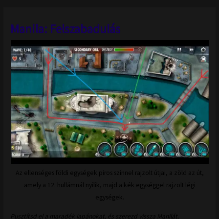
Manila: Felszabadulás
Az ellenséges földi egységek piros színnel rajzolt útjai, a zöld az út,
amely a 12. hullámnál nyílik, majd a kék egységgel rajzolt légi
egységek.
Pusztítsd el a maradék japánokat, és szerezd vissza Manilát.