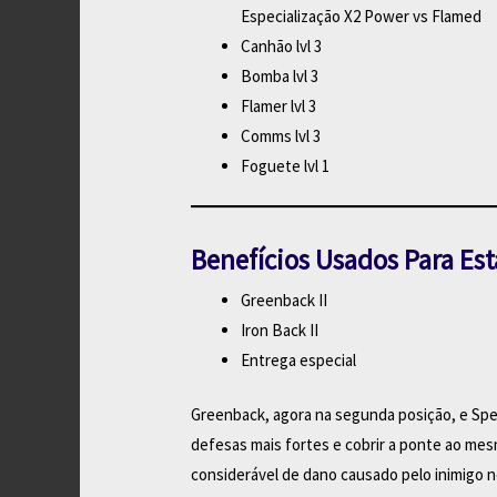
Especialização X2 Power vs Flamed
Canhão lvl 3
Bomba lvl 3
Flamer lvl 3
Comms lvl 3
Foguete lvl 1
Benefícios Usados Para Est
Greenback II
Iron Back II
Entrega especial
Greenback, agora na segunda posição, e Spe
defesas mais fortes e cobrir a ponte ao mesm
considerável de dano causado pelo inimigo n