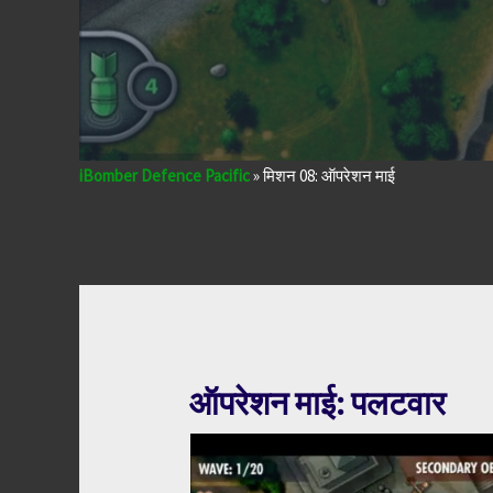
iBomber Defence Pacific
»
मिशन 08: ऑपरेशन माई
ऑपरेशन माई: पलटवार