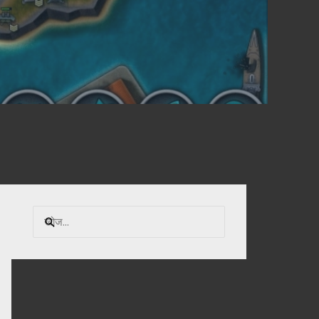
नि
म्न
को
खो
जें