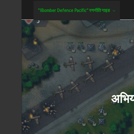
इसे
"IBomber Defence Pacific" रणनीति गाइड
छोड़कर
सामग्री
पर
बढ़ने
के
लिए
अभिय