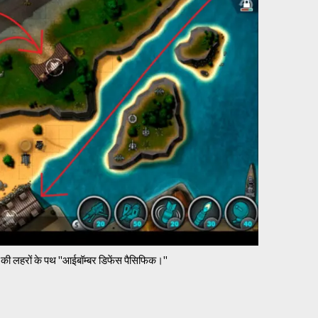
 की लहरों के पथ "आईबॉम्बर डिफेंस पैसिफिक।"