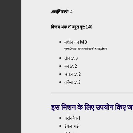
आपूर्ति बक्से:
4
विजय अंक तो बहुत दूर:
140
मशीन गन lvl 3
एक्स 2 पावर बनाम फ्लेम्ड स्पेशलाइजेशन
तोप lvl ३
बम lvl 2
चंचल lvl 2
कॉम्स lvl 3
इस मिशन के लिए उपयोग किए जाने 
ग्रीनबैक I
ईगल आई