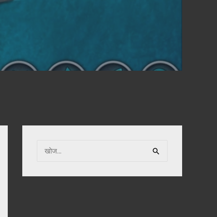
नि
म्न
को
खो
जें