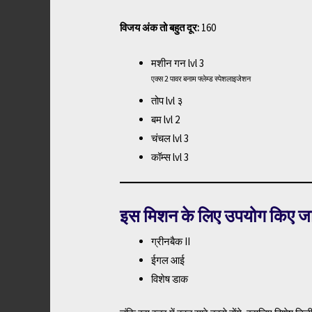
विजय अंक तो बहुत दूर:
160
मशीन गन lvl 3
एक्स 2 पावर बनाम फ्लेम्ड स्पेशलाइजेशन
तोप lvl ३
बम lvl 2
चंचल lvl 3
कॉम्स lvl 3
इस मिशन के लिए उपयोग किए जाने 
ग्रीनबैक II
ईगल आई
विशेष डाक